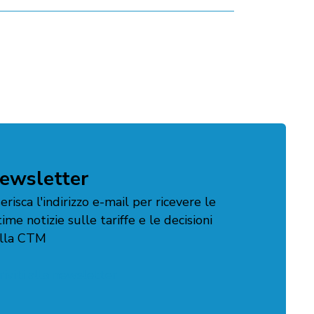
ewsletter
serisca l'indirizzo e-mail per ricevere le
time notizie sulle tariffe e le decisioni
lla CTM
criviti alla newsletter