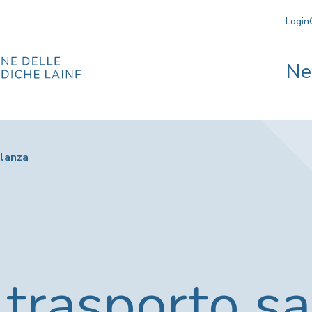
Login
Ne
ulanza
i trasporto sa