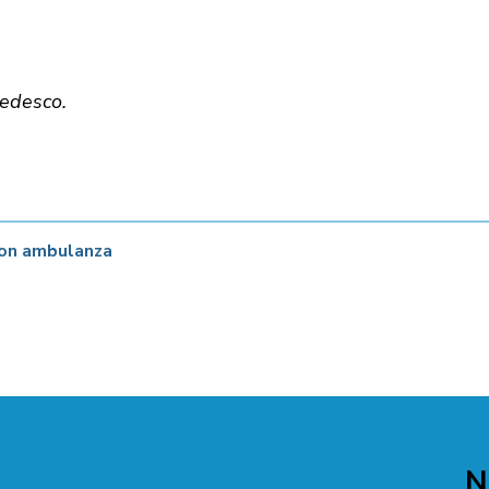
tedesco.
 con ambulanza
N