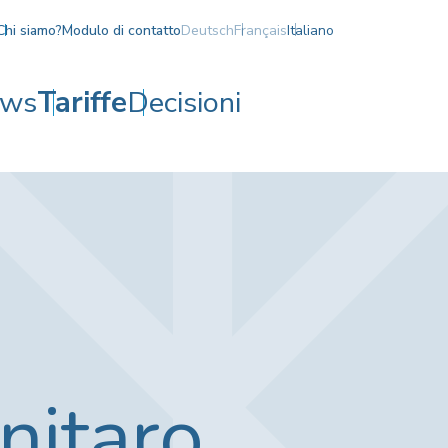
Chi siamo?
Modulo di contatto
Deutsch
Français
Italiano
ws
Tariffe
Decisioni
nitaro