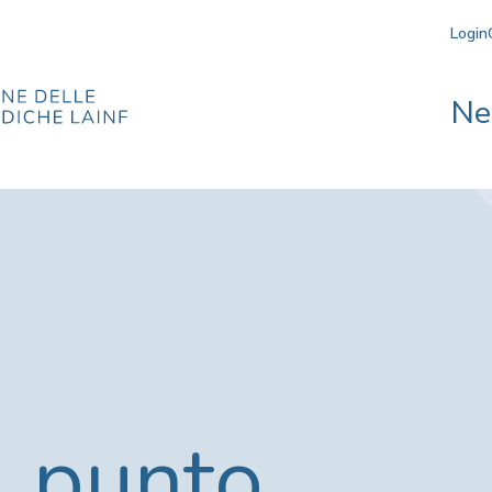
Login
Ne
l punto