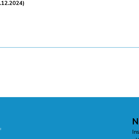
1.12.2024)
N
In