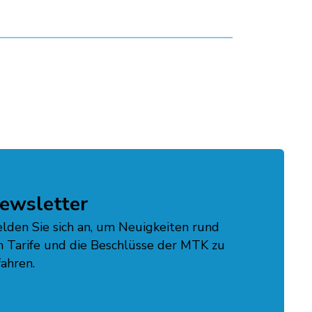
ewsletter
lden Sie sich an, um Neuigkeiten rund
 Tarife und die Beschlüsse der MTK zu
fahren.
tzt anmelden