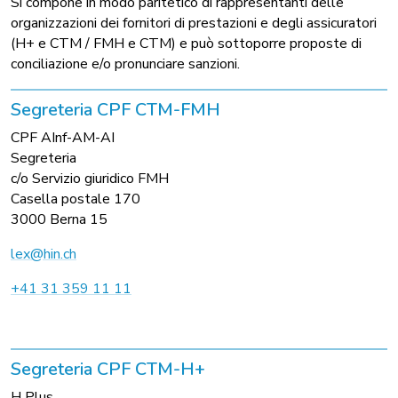
Si compone in modo paritetico di rappresentanti delle
organizzazioni dei fornitori di prestazioni e degli assicuratori
(H+ e CTM / FMH e CTM) e può sottoporre proposte di
conciliazione e/o pronunciare sanzioni.
Segreteria CPF CTM-FMH
CPF AInf-AM-AI
Segreteria
c/o Servizio giuridico FMH
Casella postale 170
3000 Berna 15
lex@hin.ch
+41 31 359 11 11
Segreteria CPF CTM-H+
H Plus