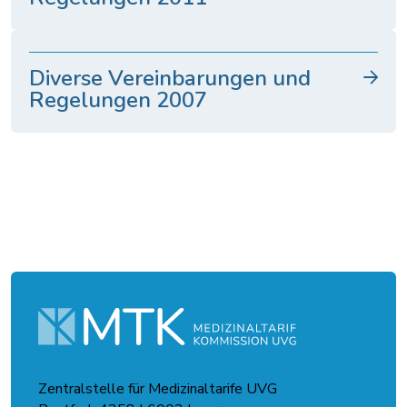
Diverse Vereinbarungen und
Regelungen 2007
Zentralstelle für Medizinaltarife UVG