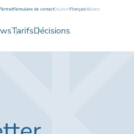
Portrait
Formulaire de contact
Deutsch
Français
Italiano
ews
Tarifs
Décisions
tter