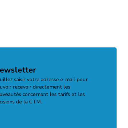
ewsletter
uillez saisir votre adresse e-mail pour
uvoir recevoir directement les
uveautés concernant les tarifs et les
cisions de la CTM.
abonner à la newsletter