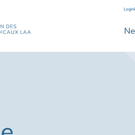
Login
N
ie