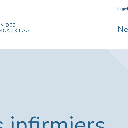
Login
N
 infirmiers