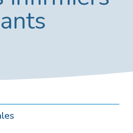
ants
ales