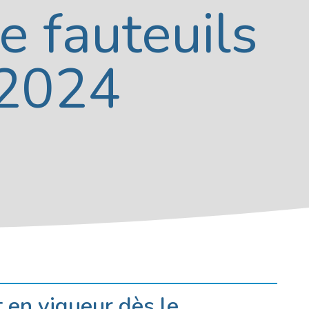
e fauteuils
 2024
t en vigueur dès le