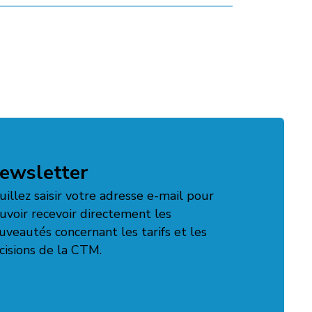
ewsletter
uillez saisir votre adresse e-mail pour
uvoir recevoir directement les
uveautés concernant les tarifs et les
cisions de la CTM.
abonner à la newsletter